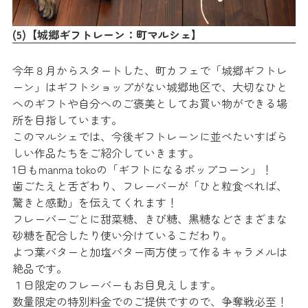
(5)【城郷ギフトレーン：町マルシェ】
今年８月からスタートした、町カフェで「城郷ギフトレ
ーン」はギフトショップがない城郷地区で、大切なひと
へのギフトや自分へのご褒美としてお買い物ができる場
所を目指しています。
このマルシェでは、今後ギフトレーンに並べたいすばら
しい作品たちをご紹介していきます。
1日もmanma tokoの「ギフトになるポップコーン」！
歯ごたえと舌ざわり、フレーバーが「ひと粒食べれば、
驚きと感動」を伝えてくれます！
フレーバーごとに甜菜糖、きび糖、黒糖などさまざまな
砂糖を配合したり使い分けているこだわり。
よつ葉バターと加塩バター両方使って作るキャラメルは
絶品です。
１日限定のフレーバーもお目見えします。
数量限定の特別料金でのご提供ですので、争奪戦必至！