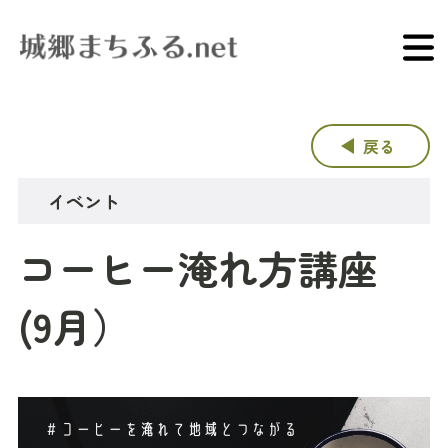
戻る
イベント
コーヒー淹れ方講座
(9月）