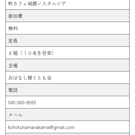
町カフェ城郷ノスタルジア
参加費
無料
定員
６組（１０名を目安）
主催
おはなし聴くとも会
電話
045-900-8565
メール
kohokuhamanakama@gmail.com