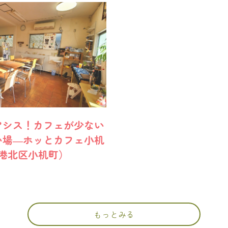
アシス！カフェが少ない
い場―ホッとカフェ小机
港北区小机町）
もっとみる